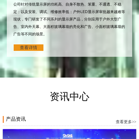
公司针对传统显示屏的功耗高、自身不散热、笨重、不通透、不稳
定；以及安装、调试、维修效率低；户外LED显示屏审批越来越难等
现状，专门研发了不同系列的显示屏产品，分别应用于户外大型广
告、室内外天幕、大面积玻璃幕墙的亮化和广告、小面积玻璃幕墙的
广告等不同的场景。
查看详情
公司产品专注于LED透明屏系列。产品以"节能"、"轻"、"薄"、"透"为
特点，能够更好地满足客户对LED显示屏节能、环保、美观等更多需
求。德利僼人秉承"为客户创造更多价值"的企业价值观，以创新的技
术、科学的管理、规范的生产工艺、完善的质量保证、优质的服务和
全新的经营理念，真诚为客户提供专业的服务。
资讯中心
产品资讯
查看更多>>