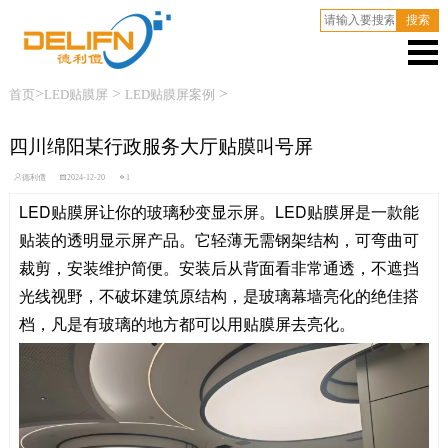
搜索
>
>
>
首页
LED贴膜屏
LED贴膜屏案例
四川绵阳某行政服务大厅贴膜叫号屏
德利僼
2024-12-20
1
LED贴膜屏让你的玻璃秒变显示屏。LED贴膜屏是一款能
贴装的透明显示屏产品。它轻薄无需钢架结构，可弯曲可
裁剪，安装维护简便。安装后从背面看非常通透，不遮挡
光线视野，不破坏建筑原结构，是玻璃幕墙亮化的绝佳搭
档，凡是有玻璃的地方都可以用贴膜屏去亮化。